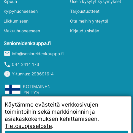
Kipuun
Usein kysytyt kysymykset
Kylpyhuoneeseen
Tarjoustuotteet
Liikkumiseen
Ota meihin yhteyttä
Makuuhuoneeseen
Kirjaudu sisään
Senioreidenkauppa.fi
mail
info@senioreidenkauppa.fi
phone
044 2414 173
info
Y-tunnus: 2986916-4
Käytämme evästeitä verkkosivujen
toimintoihin sekä markkinoinnin ja
asiakaskokemuksen kehittämiseen.
Tietosuojaseloste
.