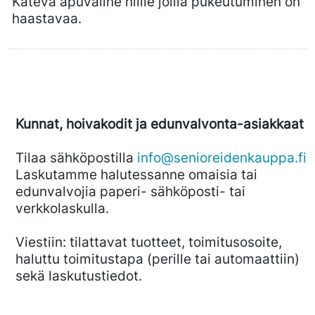
Kätevä apuväline niille joilla pukeutuminen on
haastavaa.
Kunnat, hoivakodit ja edunvalvonta-asiakkaat
Tilaa sähköpostilla
info@senioreidenkauppa.fi
Laskutamme halutessanne omaisia tai
edunvalvojia paperi- sähköposti- tai
verkkolaskulla.
Viestiin: tilattavat tuotteet, toimitusosoite,
haluttu toimitustapa (perille tai automaattiin)
sekä laskutustiedot.