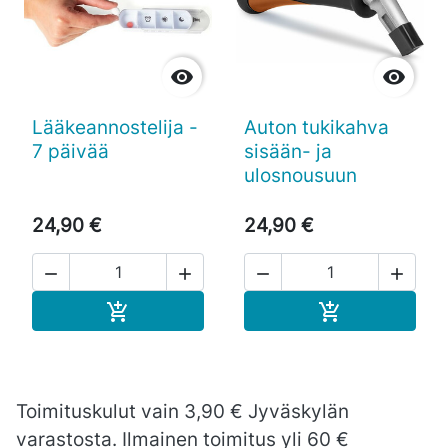


Lääkeannostelija -
Auton tukikahva
7 päivää
sisään- ja
ulosnousuun
24,90 €
24,90 €




Ostoskoriin
Ostoskoriin


Toimituskulut vain 3,90 € Jyväskylän
varastosta. Ilmainen toimitus yli 60 €