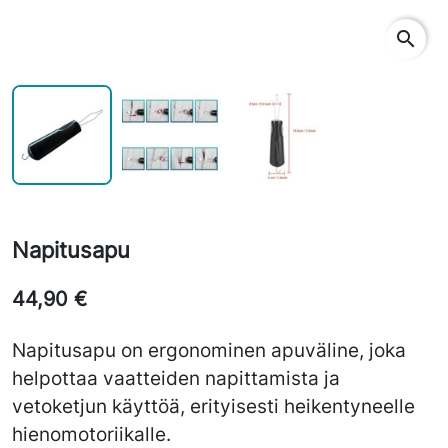
search
Napitusapu
44,90 €
Napitusapu on ergonominen apuväline, joka
helpottaa vaatteiden napittamista ja
vetoketjun käyttöä, erityisesti heikentyneelle
hienomotoriikalle.