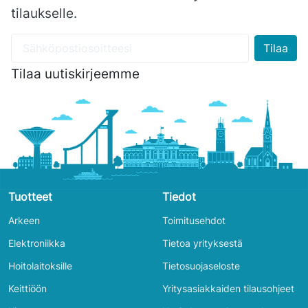
tilaukselle.
Tilaa uutiskirjeemme
Tuotteet
Tiedot
Arkeen
Toimitusehdot
Elektroniikka
Tietoa yrityksestä
Hoitolaitoksille
Tietosuojaseloste
Keittiöön
Yritysasiakkaiden tilausohjeet