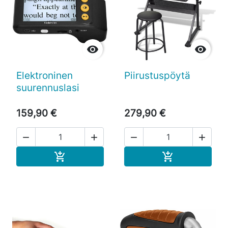


Elektroninen
Piirustuspöytä
suurennuslasi
159,90 €
279,90 €




Ostoskoriin
Ostoskoriin

