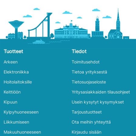
Tuotteet
Tiedot
Arkeen
Toimitusehdot
Elektroniikka
Tietoa yrityksestä
Hoitolaitoksille
Tietosuojaseloste
Keittiöön
Yritysasiakkaiden tilausohjeet
Kipuun
Usein kysytyt kysymykset
Kylpyhuoneeseen
Tarjoustuotteet
Liikkumiseen
Ota meihin yhteyttä
Makuuhuoneeseen
Kirjaudu sisään