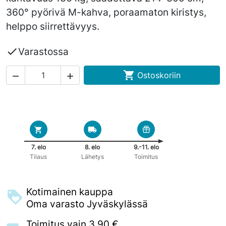
360° pyörivä M-kahva, poraamaton kiristys,
helppo siirrettävyys.

Varastossa

Ostoskoriin


7. elo
8. elo
9.-11. elo
Tilaus
Lähetys
Toimitus
Kotimainen kauppa
Oma varasto Jyväskylässä
Toimitus vain 3,90 €