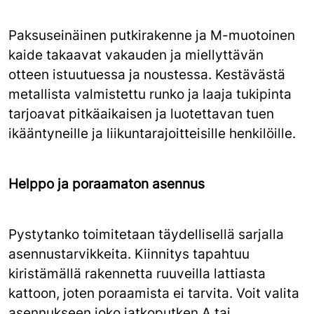
Paksuseinäinen putkirakenne ja M-muotoinen
kaide takaavat vakauden ja miellyttävän
otteen istuutuessa ja noustessa. Kestävästä
metallista valmistettu runko ja laaja tukipinta
tarjoavat pitkäaikaisen ja luotettavan tuen
ikääntyneille ja liikuntarajoitteisille henkilöille.
Helppo ja poraamaton asennus
Pystytanko toimitetaan täydellisellä sarjalla
asennustarvikkeita. Kiinnitys tapahtuu
kiristämällä rakennetta ruuveilla lattiasta
kattoon, joten poraamista ei tarvita. Voit valita
asennukseen joko jatkoputken A tai