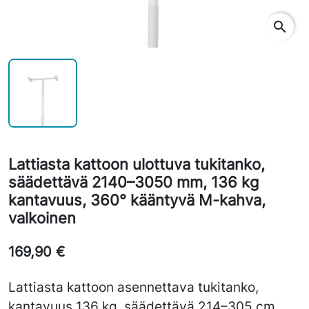
search
Lattiasta kattoon ulottuva tukitanko,
säädettävä 2140–3050 mm, 136 kg
kantavuus, 360° kääntyvä M-kahva,
valkoinen
169,90 €
Lattiasta kattoon asennettava tukitanko,
kantavuus 136 kg, säädettävä 214–305 cm,