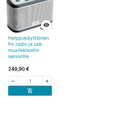

Helppokäyttöinen
fm radio ja usb
musiikkisoitin
seniorille
249,90 €


Ostoskoriin
