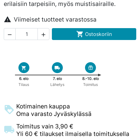
erilaisiin tarpeisiin, myös muistisairaille.

Viimeiset tuotteet varastossa

Ostoskoriin


6. elo
7. elo
8.-10. elo
Tilaus
Lähetys
Toimitus
Kotimainen kauppa
Oma varasto Jyväskylässä
Toimitus vain 3,90 €
Yli 60 € tilaukset ilmaisella toimituksella