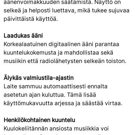
äänenvoimakkuuden säätämistä. Näyttö on
selkeä ja helposti luettava, mikä tukee sujuvaa
päivittäistä käyttöä.
Laadukas ääni
Korkealaatuinen digitaalinen ääni parantaa
kuuntelukokemusta ja mahdollistaa sekä
musiikin että radiolähetysten selkeän toiston.
Älykäs valmiustila-ajastin
Laite sammuu automaattisesti ennalta
asetetun ajan kuluttua. Tämä lisää
käyttömukavuutta arjessa ja säästää virtaa.
Henkilökohtainen kuuntelu
Kuulokeliitännän ansiosta musiikkia voi