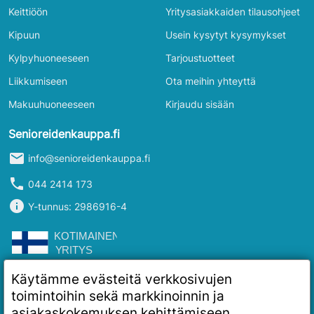
Keittiöön
Yritysasiakkaiden tilausohjeet
Kipuun
Usein kysytyt kysymykset
Kylpyhuoneeseen
Tarjoustuotteet
Liikkumiseen
Ota meihin yhteyttä
Makuuhuoneeseen
Kirjaudu sisään
Senioreidenkauppa.fi
mail
info@senioreidenkauppa.fi
phone
044 2414 173
info
Y-tunnus: 2986916-4
Käytämme evästeitä verkkosivujen
toimintoihin sekä markkinoinnin ja
asiakaskokemuksen kehittämiseen.