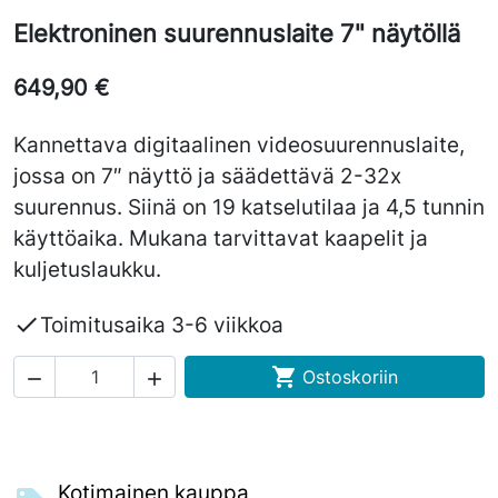
Elektroninen suurennuslaite 7" näytöllä
649,90 €
Kannettava digitaalinen videosuurennuslaite,
jossa on 7″ näyttö ja säädettävä 2-32x
suurennus. Siinä on 19 katselutilaa ja 4,5 tunnin
käyttöaika. Mukana tarvittavat kaapelit ja
kuljetuslaukku.

Toimitusaika 3-6 viikkoa

Ostoskoriin


Kotimainen kauppa