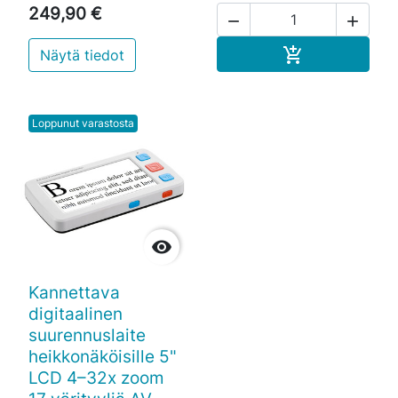
249,90 €


Ostoskoriin

Näytä tiedot
Loppunut varastosta

Kannettava
digitaalinen
suurennuslaite
heikkonäköisille 5"
LCD 4–32x zoom