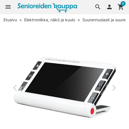
0
menu
search

shopping_cart
Etusivu
Elektroniikka, näkö ja kuulo
Suurennuslasit ja suurenn
Previous
Next