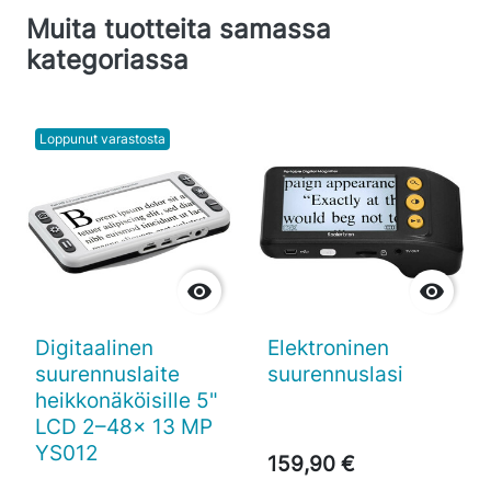
Muita tuotteita samassa
kategoriassa
Loppunut varastosta


Digitaalinen
Elektroninen
suurennuslaite
suurennuslasi
heikkonäköisille 5"
LCD 2–48x 13 MP
YS012
159,90 €