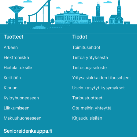
Tuotteet
Tiedot
Arkeen
Toimitusehdot
Elektroniikka
Tietoa yrityksestä
Hoitolaitoksille
Tietosuojaseloste
Keittiöön
Yritysasiakkaiden tilausohjeet
Kipuun
Usein kysytyt kysymykset
Kylpyhuoneeseen
Tarjoustuotteet
Liikkumiseen
Ota meihin yhteyttä
Makuuhuoneeseen
Kirjaudu sisään
Senioreidenkauppa.fi