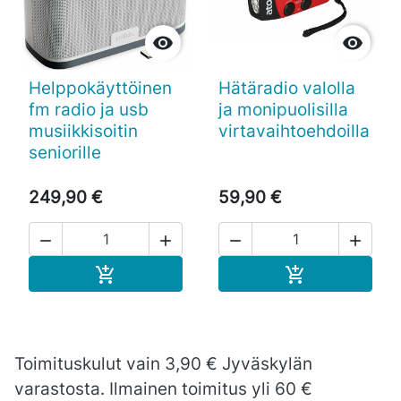


Helppokäyttöinen
Hätäradio valolla
fm radio ja usb
ja monipuolisilla
musiikkisoitin
virtavaihtoehdoilla
seniorille
249,90 €
59,90 €




Ostoskoriin
Ostoskoriin


Toimituskulut vain 3,90 € Jyväskylän
varastosta. Ilmainen toimitus yli 60 €