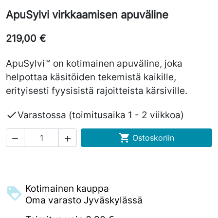
ApuSylvi virkkaamisen apuväline
219,00 €
ApuSylvi™ on kotimainen apuväline, joka
helpottaa käsitöiden tekemistä kaikille,
erityisesti fyysisistä rajoitteista kärsiville.

Varastossa (toimitusaika 1 - 2 viikkoa)

Ostoskoriin


Kotimainen kauppa
Oma varasto Jyväskylässä