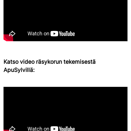
Katso video räsykorun tekemisestä
ApuSylvillä: