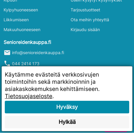
Kylpyhuoneeseen
Tarjoustuotteet
Liikkumiseen
Ota meihin yhteyttä
Makuuhuoneeseen
Kirjaudu sisään
Senioreidenkauppa.fi
mail
info@senioreidenkauppa.fi
phone
044 2414 173
info
Y-tunnus: 2986916-4
Käytämme evästeitä verkkosivujen
toimintoihin sekä markkinoinnin ja
asiakaskokemuksen kehittämiseen.
Tietosuojaseloste
.
Hyväksy
Hylkää