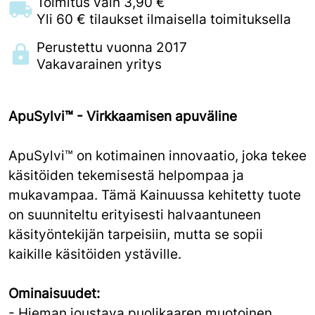
Toimitus vain 3,90 €
Yli 60 € tilaukset ilmaisella toimituksella
Perustettu vuonna 2017
Vakavarainen yritys
ApuSylvi™ - Virkkaamisen apuväline
ApuSylvi™ on kotimainen innovaatio, joka tekee
käsitöiden tekemisestä helpompaa ja
mukavampaa. Tämä Kainuussa kehitetty tuote
on suunniteltu erityisesti halvaantuneen
käsityöntekijän tarpeisiin, mutta se sopii
kaikille käsitöiden ystäville.
Ominaisuudet:
- Hieman joustava puolikaaren muotoinen