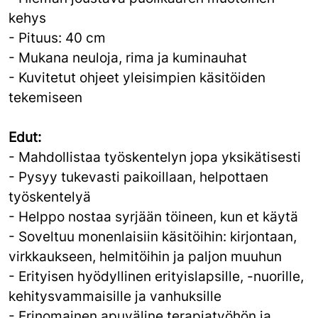
kehys
- Pituus: 40 cm
- Mukana neuloja, rima ja kuminauhat
- Kuvitetut ohjeet yleisimpien käsitöiden
tekemiseen
Edut:
- Mahdollistaa työskentelyn jopa yksikätisesti
- Pysyy tukevasti paikoillaan, helpottaen
työskentelyä
- Helppo nostaa syrjään töineen, kun et käytä
- Soveltuu monenlaisiin käsitöihin: kirjontaan,
virkkaukseen, helmitöihin ja paljon muuhun
- Erityisen hyödyllinen erityislapsille, -nuorille,
kehitysvammaisille ja vanhuksille
- Erinomainen apuväline terapiatyöhön ja