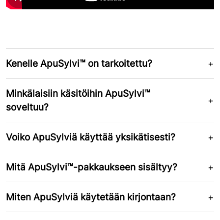
Kenelle ApuSylvi™ on tarkoitettu?
Minkälaisiin käsitöihin ApuSylvi™
soveltuu?
Voiko ApuSylviä käyttää yksikätisesti?
Mitä ApuSylvi™-pakkaukseen sisältyy?
Miten ApuSylviä käytetään kirjontaan?