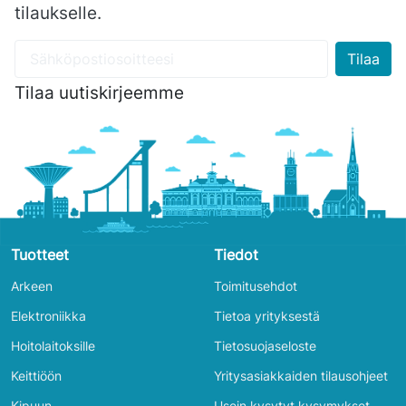
tilaukselle.
Tilaa uutiskirjeemme
Tuotteet
Tiedot
Arkeen
Toimitusehdot
Elektroniikka
Tietoa yrityksestä
Hoitolaitoksille
Tietosuojaseloste
Keittiöön
Yritysasiakkaiden tilausohjeet
Kipuun
Usein kysytyt kysymykset