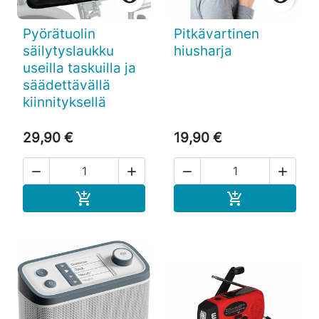
Pyörätuolin
Pitkävartinen
säilytyslaukku
hiusharja
useilla taskuilla ja
säädettävällä
kiinnityksellä
29,90 €
19,90 €




Ostoskoriin
Ostoskoriin

