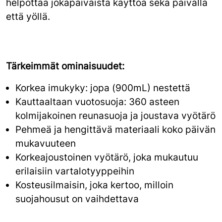
helpottaa jokapäiväistä käyttöä sekä päivällä
että yöllä.
Tärkeimmät ominaisuudet:
Korkea imukyky: jopa (900mL) nestettä
Kauttaaltaan vuotosuoja: 360 asteen
kolmijakoinen reunasuoja ja joustava vyötärö
Pehmeä ja hengittävä materiaali koko päivän
mukavuuteen
Korkeajoustoinen vyötärö, joka mukautuu
erilaisiin vartalotyyppeihin
Kosteusilmaisin, joka kertoo, milloin
suojahousut on vaihdettava