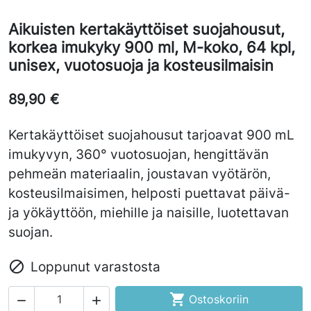
Aikuisten kertakäyttöiset suojahousut,
korkea imukyky 900 ml, M-koko, 64 kpl,
unisex, vuotosuoja ja kosteusilmaisin
89,90 €
Kertakäyttöiset suojahousut tarjoavat 900 mL
imukyvyn, 360° vuotosuojan, hengittävän
pehmeän materiaalin, joustavan vyötärön,
kosteusilmaisimen, helposti puettavat päivä-
ja yökäyttöön, miehille ja naisille, luotettavan
suojan.

Loppunut varastosta

Ostoskoriin

