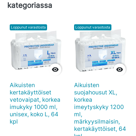
kategoriassa
Loppunut varastosta
Loppunut varastosta


Aikuisten
Aikuisten
kertakäyttöiset
suojahousut XL,
vetovaipat, korkea
korkea
imukyky 1000 ml,
imeytyskyky 1200
unisex, koko L, 64
ml,
kpl
märkyysilmaisin,
kertakäyttöiset, 64
kpl