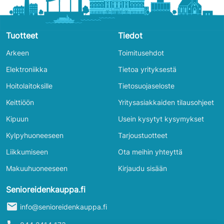
Tuotteet
Tiedot
Arkeen
Toimitusehdot
Elektroniikka
Tietoa yrityksestä
Hoitolaitoksille
Tietosuojaseloste
Keittiöön
Yritysasiakkaiden tilausohjeet
Kipuun
Usein kysytyt kysymykset
Kylpyhuoneeseen
Tarjoustuotteet
Liikkumiseen
Ota meihin yhteyttä
Makuuhuoneeseen
Kirjaudu sisään
Senioreidenkauppa.fi
mail
info@senioreidenkauppa.fi