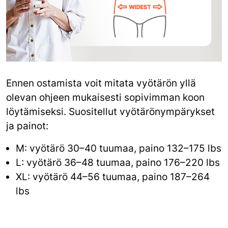
Ennen ostamista voit mitata vyötärön yllä
olevan ohjeen mukaisesti sopivimman koon
löytämiseksi. Suositellut vyötärönympärykset
ja painot:
M: vyötärö 30–40 tuumaa, paino 132–175 lbs
L: vyötärö 36–48 tuumaa, paino 176–220 lbs
XL: vyötärö 44–56 tuumaa, paino 187–264
lbs