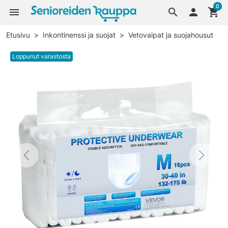
0
menu
search

shopping_cart
Etusivu
Inkontinenssi ja suojat
Vetovaipat ja suojahousut
Loppunut varastosta
Previous
Next