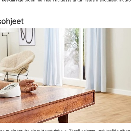
sohjeet
avain tarkkoihin mittaustuloksiin. Tässä osiossa keskitytään olkapä