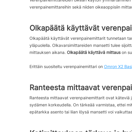
verenpainemittareihin sekä niiden oikeaoppisiin mittau
Olkapäätä käyttävät verenpai
Olkapäätä käyttävät verenpainemittarit tunnetaan tark
yläpuolella. Olkavarsimittareiden mansetti tulee sijo
mittauksen aikana.
Olkapäätä käyttävä mittaus
on suo
Erittäin suositeltu verenpainemittari on
Omron X2 Bas
Ranteesta mittaavat verenpai
Ranteesta mittaavat verenpainemittarit ovat käteviä j
sydämen korkeudella. On tärkeää varmistaa, ettei mitta
epätarkka asento tai liian löysä mansetti voi vaikuttaa