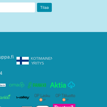
uppa.fi
4