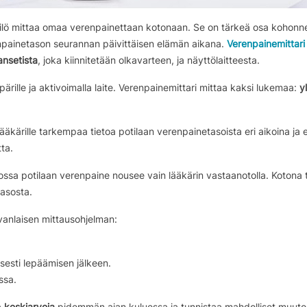
ilö mittaa omaa verenpainettaan kotonaan. Se on tärkeä osa kohonn
enpainetason seurannan päivittäisen elämän aikana.
Verenpainemittari
nsetista
, joka kiinnitetään olkavarteen, ja näyttölaitteesta.
ille ja aktivoimalla laite. Verenpainemittari mittaa kaksi lukemaa:
y
äkärille tarkempaa tietoa potilaan verenpainetasoista eri aikoina ja 
ta.
jossa potilaan verenpaine nousee vain lääkärin vastaanotolla. Kotona
asosta.
vanlaisen mittausohjelman:
sesti lepäämisen jälkeen.
ssa.
a
keskiarvoja
pidemmän ajan kuluessa ja tunnistaa mahdolliset muuto