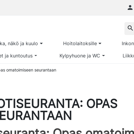

search
kka, näkö ja kuulo
Hoitolaitoksille
Inkon
et ja kuntoutus
Kylpyhuone ja WC
Liikk
pas omatoimiseen seurantaan
OTISEURANTA: OPAS
SEURANTAAN
seuranta: Opas omatoim