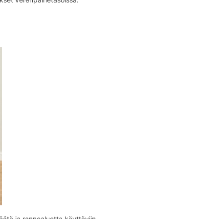
ätä ja rannealuetta käyttäviin