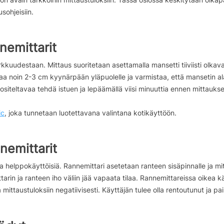
sohjeisiin.
nemittarit
kuudestaan. Mittaus suoritetaan asettamalla mansetti tiiviisti olkava
ittaa noin 2-3 cm kyynärpään yläpuolelle ja varmistaa, että mansetin 
siteltavaa tehdä istuen ja lepäämällä viisi minuuttia ennen mittaukse
ic
, joka tunnetaan luotettavana valintana kotikäyttöön.
nemittarit
a helppokäyttöisiä. Rannemittari asetetaan ranteen sisäpinnalle ja m
rin ja ranteen iho väliin jää vapaata tilaa. Rannemittareissa oikea kä
 mittaustuloksiin negatiivisesti. Käyttäjän tulee olla rentoutunut ja pa