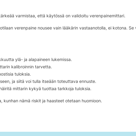
 tärkeää varmistaa, että käytössä on validoitu verenpainemittari.
tilaan verenpaine nousee vain lääkärin vastaanotolla, ei kotona. Se vo
kkuutta ylä- ja alapaineen lukemissa.
tarin kalibroinnin tarvetta.
ostisia tuloksia.
een, ja siitä voi tulla itseään toteuttava ennuste.
ritä mittarin kykyä tuottaa tarkkoja tuloksia.
a, kunhan nämä riskit ja haasteet otetaan huomioon.