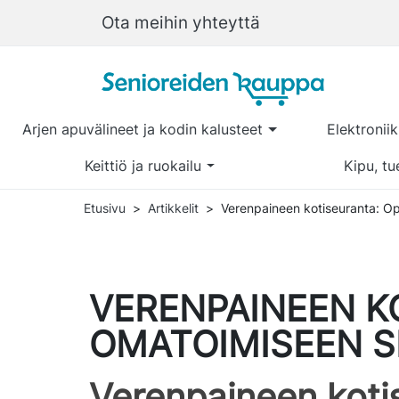
Ota meihin yhteyttä
Arjen apuvälineet ja kodin kalusteet
Elektronii
Keittiö ja ruokailu
Kipu, tu
Etusivu
Artikkelit
Verenpaineen kotiseuranta: O
VERENPAINEEN K
OMATOIMISEEN 
Verenpaineen koti