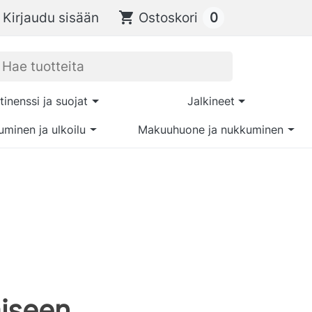
0
Kirjaudu sisään
shopping_cart
Ostoskori
tinenssi ja suojat
Jalkineet
uminen ja ulkoilu
Makuuhuone ja nukkuminen
iseen