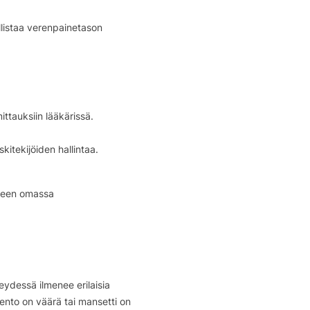
listaa verenpainetason
ttauksiin lääkärissä.
itekijöiden hallintaa.
uteen omassa
ydessä ilmenee erilaisia
asento on väärä tai mansetti on