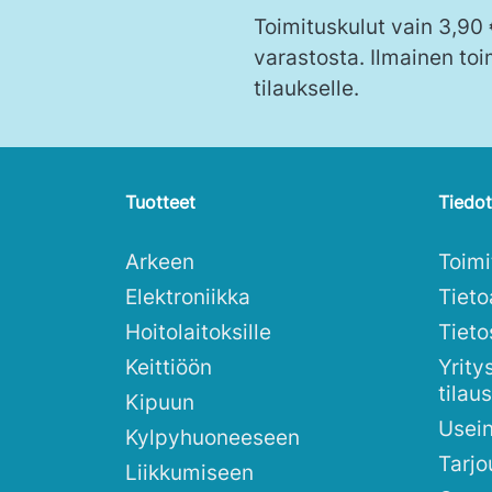
Toimituskulut vain 3,90
varastosta. Ilmainen toi
tilaukselle.
Tuotteet
Tiedot
Arkeen
Toim
Elektroniikka
Tieto
Hoitolaitoksille
Tieto
Keittiöön
Yrity
tilau
Kipuun
Usei
Kylpyhuoneeseen
Tarjo
Liikkumiseen