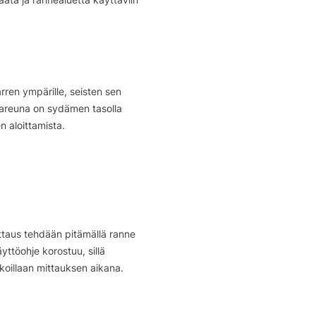
rren ympärille, seisten sen
alareuna on sydämen tasolla
n aloittamista.
ittaus tehdään pitämällä ranne
yttöohje korostuu, sillä
ikoillaan mittauksen aikana.