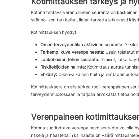
Kotimittauksen tärkeys ja h
Kotona tehtävä verenpaineen seuranta on keskeinen 
säännöllisen tarkkailun, ilman tarvetta jatkuvasti käy
Kotimittauksen hyödyt:
Oman terveydentilan aktiivinen seuranta:
Yksilöt
Tarkempi kuva verenpaineesta:
Usein toistetut m
Lääkehoidon tehon seuranta:
Ihmiset, jotka käyt
Riskitekijöiden hallinta:
Kotimittaus auttaa tunnis
Ehkäisy:
Oikea-aikainen hoito ja elintapamuutokse
Kotimittauksella on siis tärkeä rooli verenpaineen se
terveydenhuollossaan ja tarjoaa arvokasta tietoa hoid
Verenpaineen kotimittauksen 
Kotona suoritettava verenpaineen seuranta voi olla h
riskejä ja haasteita. Yksi haaste on väärä mittausmenet