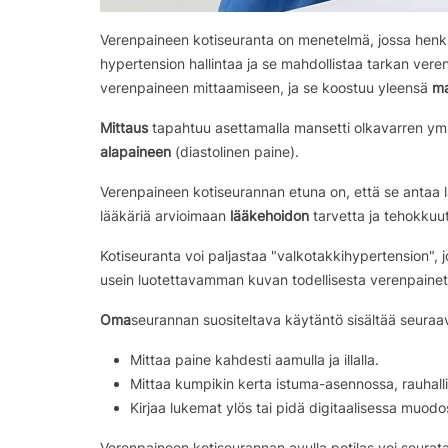
Verenpaineen kotiseuranta on menetelmä, jossa henk
hypertension hallintaa ja se mahdollistaa tarkan ver
verenpaineen mittaamiseen, ja se koostuu yleensä
ma
Mittaus
tapahtuu asettamalla mansetti olkavarren ympär
alapaineen
(diastolinen paine).
Verenpaineen kotiseurannan etuna on, että se antaa lä
lääkäriä arvioimaan
lääkehoidon
tarvetta ja tehokkuut
Kotiseuranta voi paljastaa "valkotakkihypertension", 
usein luotettavamman kuvan todellisesta verenpainet
Oma
seurannan suositeltava käytäntö sisältää seuraa
Mittaa paine kahdesti aamulla ja illalla.
Mittaa kumpikin kerta istuma-asennossa, rauhalli
Kirjaa lukemat ylös tai pidä digitaalisessa muodo
Verenpaineen kotiseurannan avulla potilas voi seurat