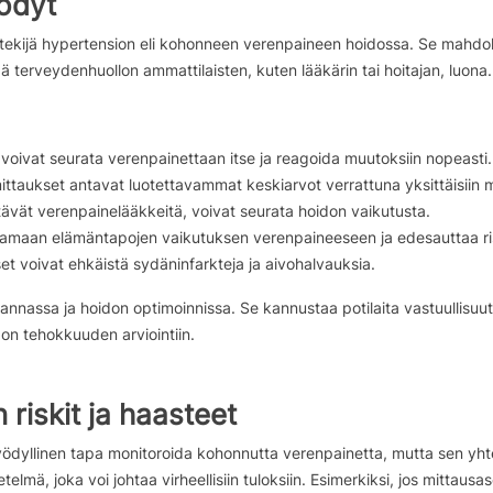
yödyt
tekijä hypertension eli kohonneen verenpaineen hoidossa. Se mahdol
dä terveydenhuollon ammattilaisten, kuten lääkärin tai hoitajan, luona.
 voivat seurata verenpainettaan itse ja reagoida muutoksiin nopeasti.
ittaukset antavat luotettavammat keskiarvot verrattuna yksittäisiin mi
tävät verenpainelääkkeitä, voivat seurata hoidon vaikutusta.
tamaan elämäntapojen vaikutuksen verenpaineeseen ja edesauttaa risk
t voivat ehkäistä sydäninfarkteja ja aivohalvauksia.
urannassa ja hoidon optimoinnissa. Se kannustaa potilaita vastuullisu
on tehokkuuden arviointiin.
riskit ja haasteet
yödyllinen tapa monitoroida kohonnutta verenpainetta, mutta sen yhte
elmä, joka voi johtaa virheellisiin tuloksiin. Esimerkiksi, jos mittaus