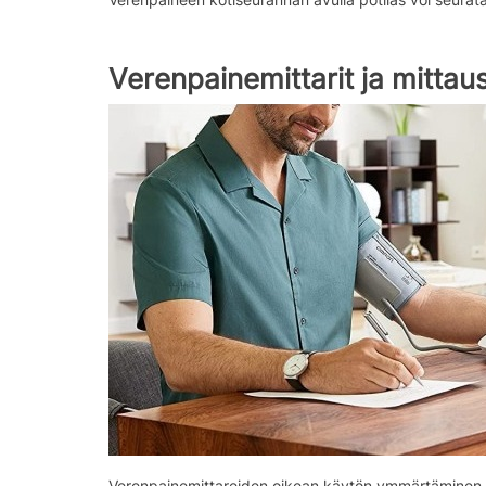
Verenpainemittarit ja mittau
Verenpainemittareiden oikean käytön ymmärtäminen on 