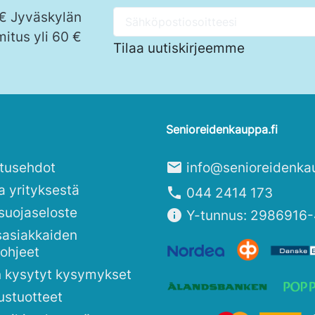
 € Jyväskylän
mitus yli 60 €
Tilaa uutiskirjeemme
Senioreidenkauppa.fi
itusehdot
mail
info@senioreidenka
a yrityksestä
phone
044 2414 173
suojaseloste
info
Y-tunnus: 2986916-
sasiakkaiden
sohjeet
n kysytyt kysymykset
ustuotteet