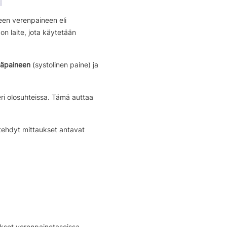
een verenpaineen eli
on laite, jota käytetään
läpaineen
(systolinen paine) ja
eri olosuhteissa. Tämä auttaa
 tehdyt mittaukset antavat
kset verenpainetasoissa.