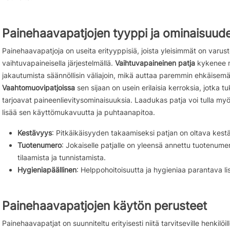
Painehaavapatjojen tyyppi ja ominaisuud
Painehaavapatjoja on useita erityyppisiä, joista yleisimmät on varust
vaihtuvapaineisella järjestelmällä.
Vaihtuvapaineinen patja
kykenee 
jakautumista säännöllisin väliajoin, mikä auttaa paremmin ehkäisem
Vaahtomuovipatjoissa
sen sijaan on usein erilaisia kerroksia, jotka t
tarjoavat paineenlievitysominaisuuksia. Laadukas patja voi tulla myö
lisää sen käyttömukavuutta ja puhtaanapitoa.
Kestävyys
: Pitkäikäisyyden takaamiseksi patjan on oltava kest
Tuotenumero
: Jokaiselle patjalle on yleensä annettu tuotenume
tilaamista ja tunnistamista.
Hygieniapäällinen
: Helppohoitoisuutta ja hygieniaa parantava l
Painehaavapatjojen käytön perusteet
Painehaavapatjat on suunniteltu erityisesti niitä tarvitseville henkilöille