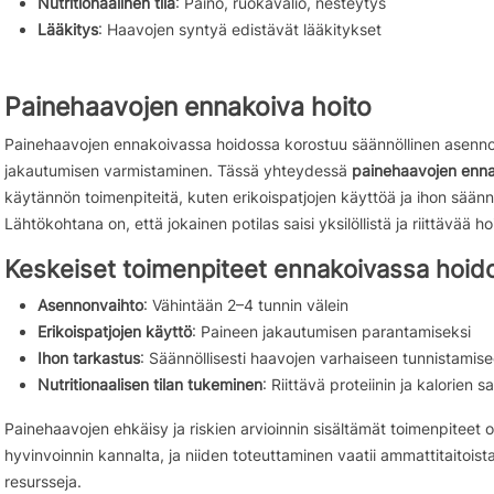
Nutritionaalinen tila
: Paino, ruokavalio, nesteytys
Lääkitys
: Haavojen syntyä edistävät lääkitykset
Painehaavojen ennakoiva hoito
Painehaavojen ennakoivassa hoidossa korostuu säännöllinen asenno
jakautumisen varmistaminen. Tässä yhteydessä
painehaavojen enna
käytännön toimenpiteitä, kuten erikoispatjojen käyttöä ja ihon säännö
Lähtökohtana on, että jokainen potilas saisi yksilöllistä ja riittävää ho
Keskeiset toimenpiteet ennakoivassa hoid
Asennonvaihto
: Vähintään 2–4 tunnin välein
Erikoispatjojen käyttö
: Paineen jakautumisen parantamiseksi
Ihon tarkastus
: Säännöllisesti haavojen varhaiseen tunnistamis
Nutritionaalisen tilan tukeminen
: Riittävä proteiinin ja kalorien s
Painehaavojen ehkäisy ja riskien arvioinnin sisältämät toimenpiteet o
hyvinvoinnin kannalta, ja niiden toteuttaminen vaatii ammattitaitoista
resursseja.