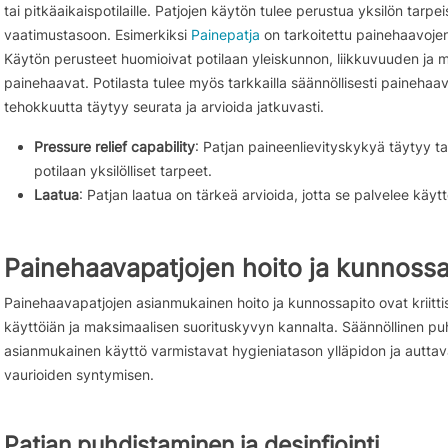
tai pitkäaikaispotilaille. Patjojen käytön tulee perustua yksilön tarpei
vaatimustasoon. Esimerkiksi
Painepatja
on tarkoitettu painehaavojen h
Käytön perusteet huomioivat potilaan yleiskunnon, liikkuvuuden ja m
painehaavat. Potilasta tulee myös tarkkailla säännöllisesti painehaav
tehokkuutta täytyy seurata ja arvioida jatkuvasti.
Pressure relief capability
: Patjan paineenlievityskykyä täytyy tar
potilaan yksilölliset tarpeet.
Laatua
: Patjan laatua on tärkeä arvioida, jotta se palvelee käyt
Painehaavapatjojen hoito ja kunnossa
Painehaavapatjojen asianmukainen hoito ja kunnossapito ovat kriittis
käyttöiän ja maksimaalisen suorituskyvyn kannalta. Säännöllinen pu
asianmukainen käyttö varmistavat hygieniatason ylläpidon ja autta
vaurioiden syntymisen.
Patjan puhdistaminen ja desinfiointi