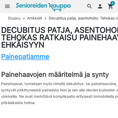
0
menu
search

shopping_cart
Etusivu
Artikkelit
Decubitus patja, asentohoito: Tehokas 
DECUBITUS PATJA, ASENTOHOI
TEHOKAS RATKAISU PAINEHA
EHKÄISYYN
Painepatjamme
Painehaavojen määritelmä ja synty
Painehaavat, tunnetaan myös nimellä dekubitus- tai painehaavoina, 
syntyvät pitkittyneestä paineesta ihon ja sen alla olevien kudosten vä
ulokkeilla. Ne ovat merkittävä komplikaatio erityisesti immobiileilla pot
pitkäaikaista hoitoa.