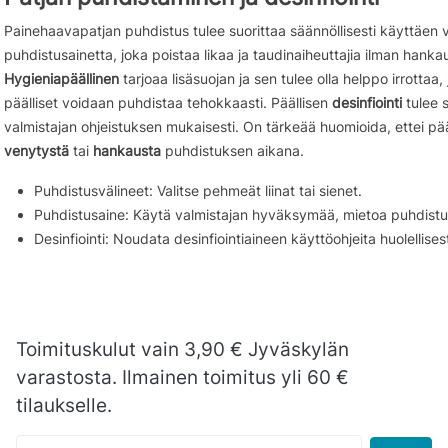
Painehaavapatjan puhdistus tulee suorittaa säännöllisesti käyttäen 
puhdistusainetta, joka poistaa likaa ja taudinaiheuttajia ilman hank
Hygieniapäällinen
tarjoaa lisäsuojan ja sen tulee olla helppo irrottaa, 
päälliset voidaan puhdistaa tehokkaasti. Päällisen
desinfiointi
tulee s
valmistajan ohjeistuksen mukaisesti. On tärkeää huomioida, ettei pääll
venytystä
tai
hankausta
puhdistuksen aikana.
Puhdistusvälineet: Valitse pehmeät liinat tai sienet.
Puhdistusaine: Käytä valmistajan hyväksymää, mietoa puhdistu
Desinfiointi: Noudata desinfiointiaineen käyttöohjeita huolellisest
Toimituskulut vain 3,90 € Jyväskylän
varastosta. Ilmainen toimitus yli 60 €
tilaukselle.