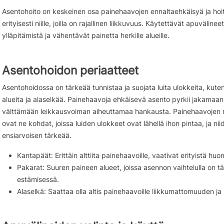
Asentohoito on keskeinen osa painehaavojen ennaltaehkäisyä ja hoit
erityisesti niille, joilla on rajallinen liikkuvuus. Käytettävät apuväli
ylläpitämistä ja vähentävät painetta herkille alueille.
Asentohoidon periaatteet
Asentohoidossa on tärkeää tunnistaa ja suojata luita ulokkeita, kut
alueita ja alaselkää. Painehaavoja ehkäisevä asento pyrkii jakamaan 
välttämään leikkausvoiman aiheuttamaa hankausta. Painehaavojen ris
ovat ne kohdat, joissa luiden ulokkeet ovat lähellä ihon pintaa, ja n
ensiarvoisen tärkeää.
Kantapäät: Erittäin alttiita painehaavoille, vaativat erityistä huo
Pakarat: Suuren paineen alueet, joissa asennon vaihtelulla on t
estämisessä.
Alaselkä: Saattaa olla altis painehaavoille liikkumattomuuden ja