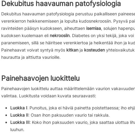
Dekubitus haavauman patofysiologia
Dekubitus haavauman patofysiologia perustuu paikalliseen painees
verenkierron heikkenemiseen ja lopulta kudosnekroosiin. Pysyvä pai
ravinteiden pääsyn kudokseen, aiheuttaen
isemiaa
, solujen hapenpu
kudoksen kuolemaan eli
nekroosiin
. Diabetes on yksi tekijä, joka vo
paranemiseen, sillä se häiritsee verenkiertoa ja heikentää ihon ja k
Painehaavat voivat syntyä myös
kitkan
ja
kosteuden
yhteisvaikutuk
haurautta ja alttiutta vaurioille.
Painehaavojen luokittelu
Painehaavojen luokittelu auttaa määrittelemään vaurion vakavuude
valintaa. Luokitusta voidaan kuvata seuraavasti:
Luokka I
: Punoitus, joka ei häviä painetta poistettaessa; iho ehj
Luokka II
: Osan ihon paksuuden vaurio tai rakkula.
Luokka III
: Koko ihon paksuuden vaurio, joka saattaa ulottua li
luuhun.