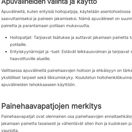
Apuvälineiden valinta ja käyttö
Apuvälineitä, kuten erityisiä hoitopatjoja, käytetään asentohoidossa
saavuttamiseksi ja paineen jakamiseksi. Nämä apuvälineet on suun
painetta ja parantamaan potilaan mukavuutta.
Hoitopatjat: Tarjoavat lisätukea ja auttavat jakamaan painetta ta
potilaille.
Erityiskyynärnojat ja -tuet: Estävät leikkausvoiman ja tarjoavat s
haavoittuville alueille.
Valittaessa apuvälineitä painehaavojen hoitoon ja ehkäisyyn on tärk
yksilölliset tarpeet sekä liikkumiskyky. Koulutetun hoitohenkilökunn
apuvälineiden tehokkaaseen käyttöön.
Painehaavapatjojen merkitys
Painehaavapatjat ovat olennainen osa painehaavojen ennaltaehkäisy
jakamaan painetta tasaisesti ja vähentävät siten ihon ja kudoksen p
vaurioita.