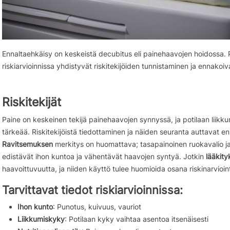
Ennaltaehkäisy on keskeistä decubitus eli painehaavojen hoidossa.
riskiarvioinnissa yhdistyvät riskitekijöiden tunnistaminen ja ennakoi
Riskitekijät
Paine on keskeinen tekijä painehaavojen synnyssä, ja potilaan liikku
tärkeää. Riskitekijöistä tiedottaminen ja näiden seuranta auttavat e
Ravitsemuksen
merkitys on huomattava; tasapainoinen ruokavalio ja r
edistävät ihon kuntoa ja vähentävät haavojen syntyä. Jotkin
lääkity
haavoittuvuutta, ja niiden käyttö tulee huomioida osana riskinarvioint
Tarvittavat tiedot riskiarvioinnissa:
Ihon kunto
: Punotus, kuivuus, vauriot
Liikkumiskyky
: Potilaan kyky vaihtaa asentoa itsenäisesti