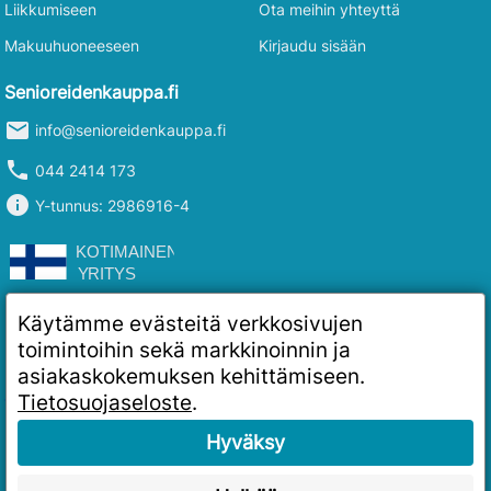
Liikkumiseen
Ota meihin yhteyttä
Makuuhuoneeseen
Kirjaudu sisään
Senioreidenkauppa.fi
mail
info@senioreidenkauppa.fi
phone
044 2414 173
info
Y-tunnus: 2986916-4
Käytämme evästeitä verkkosivujen
toimintoihin sekä markkinoinnin ja
asiakaskokemuksen kehittämiseen.
Tietosuojaseloste
.
Hyväksy